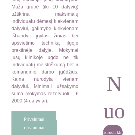
Maža grupė (iki 10 dalyvių)
užtikrina maksimalų
individualų dėmesį kiekvienam
dalyviui, galimybę kiekvienam
išbandyti įgytas žinias bei
apšvietimo techniką ilgoje
praktinėje dalyje. Mokymai
jūsų klinikoje ugdo ne tik
Nuo 
individualų meistriškumą bet ir
komandinio darbo įgūdžius.
N
Kaina nurodyta vienam
€ 
dalyviui. Minimali užsakymo
suma mokymas rezervuoti - €
2000 (4 dalyviai).
uo
2000
Privalumai
Privalumai
Registruoti kliniką