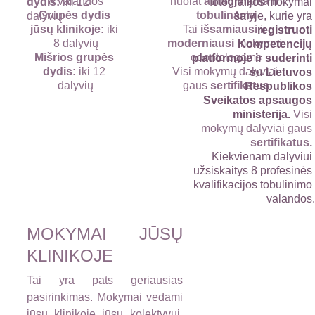
8 valandos
nuolat 
atnaujinama ir 
dydis:
 iki 12 
fotografijos mokymai
Grupės dydis 
tobulinama
dalyvių
šalyje, kurie yra
jūsų klinikoje: 
iki 
Tai 
išsamiausi 
ir 
registruoti
8 dalyvių
moderniausi 
mokymai 
Kompetencijų
Mišrios grupės 
odontologams
platformoje ir suderinti
dydis:
 iki 12 
Visi mokymų dalyviai 
su Lietuvos
dalyvių
gaus
 sertifikatus
Respublikos
Sveikatos apsaugos
ministerija.
Visi
mokymų dalyviai gaus
sertifikatus.
Kiekvienam dalyviui
užsiskaitys 8 profesinės
kvalifikacijos tobulinimo
valandos
MOKYMAI JŪSŲ
KLINIKOJE
Tai yra pats geriausias
pasirinkimas. Mokymai vedami
jūsų klinikoje jūsų kolektyvui.