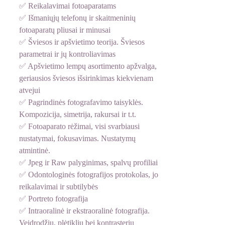
✅ Reikalavimai fotoaparatams
✅ Išmaniųjų telefonų ir skaitmeninių 
fotoaparatų pliusai ir minusai
✅ 
Šviesos ir apšvietimo teorija. Šviesos 
parametrai ir jų kontroliavimas
✅ Apšvietimo lempų asortimento apžvalga, 
geriausios šviesos išsirinkimas kiekvienam 
atvejui
✅ 
Pagrindinės fotografavimo taisyklės. 
Kompozicija, simetrija, rakursai ir t.t.
✅ Fotoaparato rėžimai, visi svarbiausi 
nustatymai, fokusavimas. Nustatymų 
atmintinė.
✅ Jpeg ir Raw palyginimas, spalvų profiliai
✅ Odontologinės fotografijos protokolas, jo 
reikalavimai ir subtilybės
✅ Portreto fotografija
✅ Intraoralinė ir ekstraoralinė fotografija. 
Veidrodžių, plėtiklių bei kontrasterių 