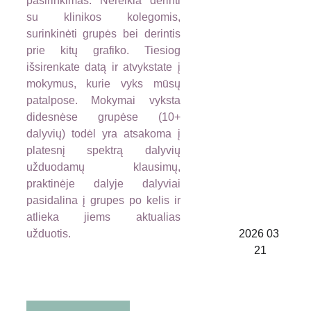
pasirinkimas. Nereikia derinti
su klinikos kolegomis,
surinkinėti grupės bei derintis
prie kitų grafiko. Tiesiog
išsirenkate datą ir atvykstate į
mokymus, kurie vyks mūsų
patalpose. Mokymai vyksta
didesnėse grupėse (10+
dalyvių) todėl yra atsakoma į
platesnį spektrą dalyvių
€ 
užduodamų klausimų,
praktinėje dalyje dalyviai
pasidalina į grupes po kelis ir
atlieka jiems aktualias
5
užduotis.
2026 03 
21
0