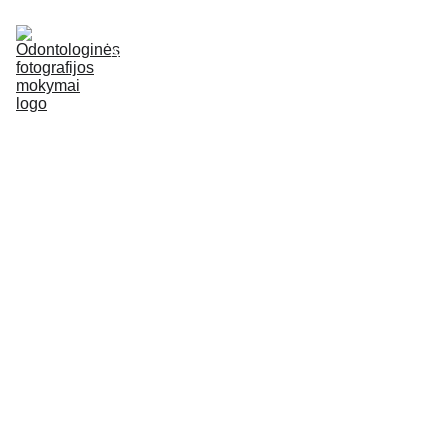
APIE
LEKTORIUS
MOKYMAI
E-SHOP
ATSILIEPIMAI
DUK
KONTAKTAI
• MOKYMAI •
Mokymai 
skaitmenin