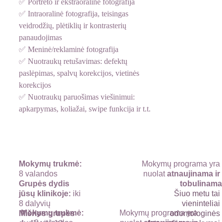
✅ Portreto ir ekstraoralinė fotografija
✅ Intraoralinė fotografija, teisingas 
veidrodžių, plėtiklių ir kontrasterių 
panaudojimas
✅ Meninė/reklaminė fotografija
✅ Nuotraukų retušavimas: defektų 
paslėpimas, spalvų korekcijos, vietinės 
korekcijos
✅ Nuotraukų paruošimas viešinimui: 
apkarpymas, koliažai, swipe funkcija ir t.t.
Mokymų trukmė: 
Mokymų programa yra
8 valandos
nuolat 
atnaujinama ir
Grupės dydis 
tobulinam
jūsų klinikoje: 
iki 
Šiuo metu tai
8 dalyvių
vieninteliai
Mokymų trukmė: 
Mokymų programa yra 
Mišrios grupės 
odontologinės