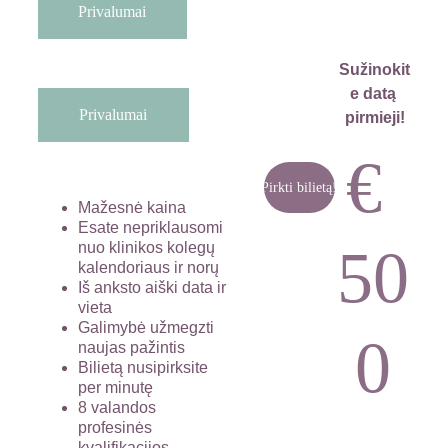
Privalumai
0
Sužinokit
e datą 
Privalumai
pirmieji!
€ 
Pirkti bilietą!
Mažesnė kaina
Esate nepriklausomi 
50
nuo klinikos kolegų 
kalendoriaus ir norų
Iš anksto aiški data ir 
vieta
Galimybė užmegzti 
0
naujas pažintis
Bilietą nusipirksite 
per minutę
8 valandos 
profesinės 
kvalifikacijos 