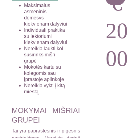
 € 
Maksimalus 
asmeninis 
dėmesys 
20
kiekvienam dalyviui
Individuali praktika 
su lektoriumi 
kiekvienam dalyviui
Nereikia laukti kol 
00
susirinks mišri 
grupė
Mokotės kartu su 
kolegomis sau 
įprastoje aplinkoje
Nereikia vykti į kitą 
miestą
MOKYMAI MIŠRIAI
GRUPEI
Tai yra paprastesnis ir pigesnis