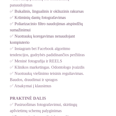
panaudojimas
✅ Bukalinis, lingualinis ir okliuzinis rakursas
✅ Krūminių dantų fotografavimas
✅ Poliarizacinio filtro naudojimas atspindžių 
sumažinimui
✅ Nuotraukų koregavimas nenaudojant 
kompiuterio
✅ Instagram bei Facebook algoritmo 
tendencijos, gudrybės padidinančios peržiūras
✅ Meninė fotografija ir REELS
✅ Klinikos marketingas. Odontologo įvaizdis 
✅ Nuotraukų viešinimo teisinis reguliavimas. 
Baudos, draudimai ir spragos 
✅ Atsakymai į klausimus
PRAKTINĖ DALIS
✅ Pasiruošimas fotografavimui, skirtingų 
apšvietimų schemų palyginimas