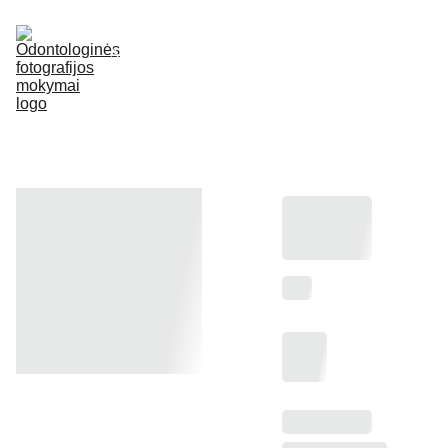
APIE
LEKTORIUS
MOKYMAI
E-SHOP
ATSILIEPIMAI
DUK
KONTAKTAI