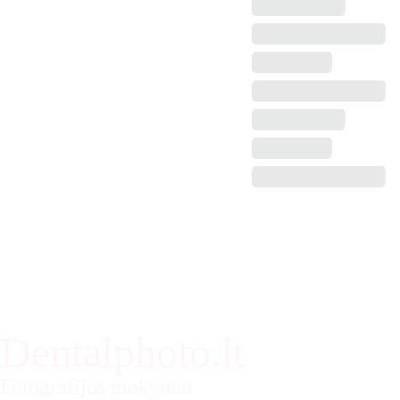
Dentalphoto.lt
Prenumeruok
ite naujienas:
Fotografijos mokymai 